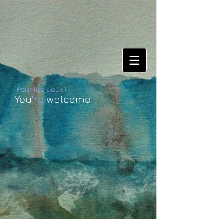
.
Pour les yeux !
You
're
welcome