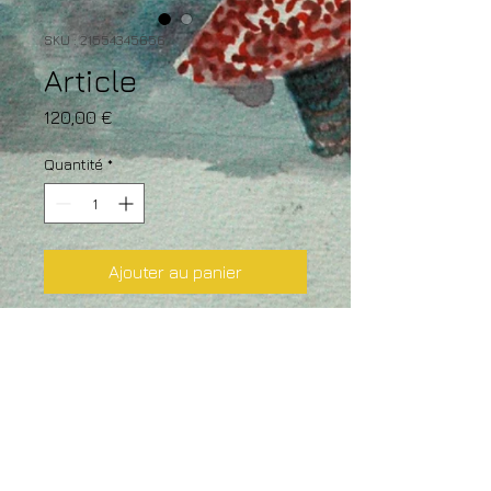
SKU : 21554345656
Article
Prix
120,00 €
Quantité
*
Ajouter au panier
Description d'article. Saisissez ici 
les caractéristiques de l'article : 
taille, matière et autres 
informations utiles.
DÉTAILS D'ARTICLE